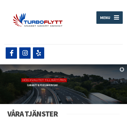
MENU
HÖG KVALITET TILL RÄTT PRIS
GARANTI & FÖRSÄKRINGAR
VÅRA TJÄNSTER