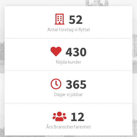
52
Antal företag vi flyttat
430
Nöjda kunder
365
Dagar vi jobbar
12
Års Branscherfarenhet