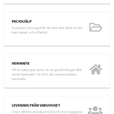
PACKHJÄLP
Vi packar omsorgsfullt ner hela eller delar av ditt
hem säkert och effektivt.
HEMMAFIX
Vill du sätta upp tavlor, ta ner gardinstänger eller
annat hemmafix? Vi utför alla sorters enklare
hemmafix
LEVERANS FRÅN VARUHUSET
Vi kör alltifrån enstaka möbler till stora bygglass