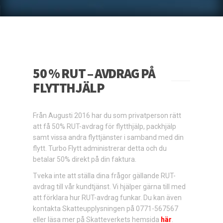
50 % RUT – AVDRAG PÅ
FLYTTHJÄLP
Från Augusti 2016 har du som privatperson rätt
att få 50% RUT-avdrag för flytthjälp, packhjälp
samt vissa andra flyttjänster i samband med din
flytt. Turbo Flytt administrerar detta och du
betalar 50% direkt på din faktura.
Tveka inte att ställa dina frågor gällande RUT-
avdrag till vår kundtjänst. Vi hjälper gärna till med
att förklara hur RUT-avdrag funkar. Du kan även
kontakta Skatteupplysningen på 0771-567567
eller läsa mer på Skatteverkets hemsida
här
.