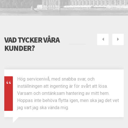
VAD TYCKER VÅRA
Next
Pre
KUNDER?
med snabba svar, och
Det finns hur många fl
genting är för svårt att lösa.
och vi hittade till Tur
sam hantering av mitt hem.
rekommendation. För 
 flytta igen, men ska jag det vet
hade vi kanske inte våg
nda mig.
flyttfirma. Från första 
slutfört har vi varit me
fått. Dessutom är flyttk